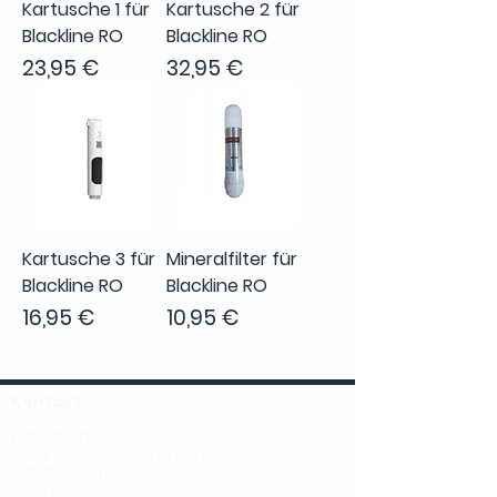
Kartusche 1 für
Kartusche 2 für
Blackline RO
Blackline RO
Preis
Preis
23,95 €
32,95 €
Kartusche 3 für
Mineralfilter für
Blackline RO
Blackline RO
Preis
Preis
16,95 €
10,95 €
Kontakt
HOLMBLAD
Calle Miguel Angel Jimenez
29649 Riviera del Sol
Spain