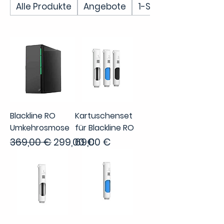
Alle Produkte
Angebote
1-Stufen-Filter
Blackline RO
Kartuschenset
Umkehrosmose
für Blackline RO
Standardpreis
Sale-Preis
Preis
369,00 €
299,00 €
69,00 €