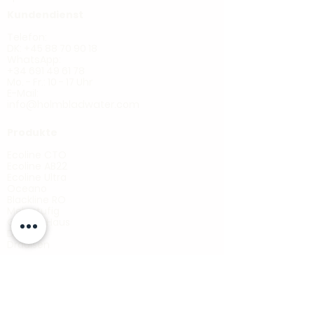
Kundendienst
Telefon:
DK: +45 88 70 90 18
WhatsApp:
+34 691 49 61 78
Mo. - Fr.: 10 - 17 Uhr
E-Mail:
info@holmbladwater.com
Produkte
Ecoline CTO
Ecoline AB22
Ecoline Ultra
Oceano
Blackline RO
Mehrstufig
Ganzes Haus
Dusche
Draußen
fgghfh
Information
Filteranleitung
Filtration