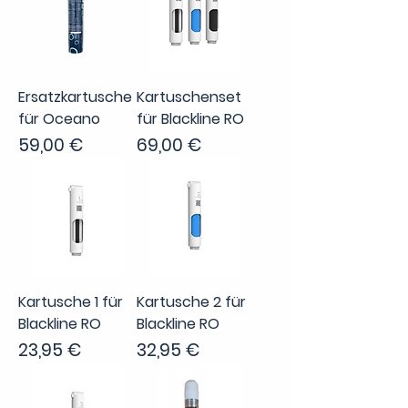
Ersatzkartusche
Kartuschenset
für Oceano
für Blackline RO
Preis
Preis
59,00 €
69,00 €
Kartusche 1 für
Kartusche 2 für
Blackline RO
Blackline RO
Preis
Preis
23,95 €
32,95 €