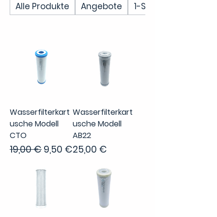
Alle Produkte
Angebote
1-Stufen-Filter
Wasserfilterkart
Wasserfilterkart
usche Modell
usche Modell
CTO
AB22
Standardpreis
Sale-Preis
Preis
19,00 €
9,50 €
25,00 €