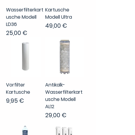
Wasserfilterkart
Kartusche
usche Modell
Modell Ultra
LD36
Preis
49,00 €
Preis
25,00 €
Vorfilter
Antikalk-
Kartusche
Wasserfilterkart
usche Modell
Preis
9,95 €
AL12
Preis
29,00 €