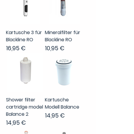
Kartusche 3 für
Mineralfilter für
Blackline RO
Blackline RO
Preis
Preis
16,95 €
10,95 €
Shower filter
Kartusche
cartridge model
Modell Balance
Balance 2
Preis
14,95 €
Preis
14,95 €