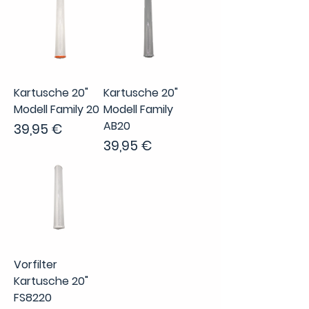
Kartusche 20"
Kartusche 20"
Modell Family 20
Modell Family
AB20
Preis
39,95 €
Preis
39,95 €
Vorfilter
Kartusche 20"
FS8220