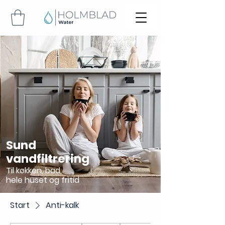
Sund
vandfiltrering
Til køkken, bad,
hele huset og fritid
Start
Anti-kalk