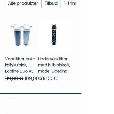
Alle produkter
Tilbud
1-trins filtre
Vandfilter anti-
Undervaskfilter
kalk/kulblok,
med kulblok/kalk,
Ecoline Duo AL
model Oceano
Regulær pris
Salgspris
Pris
119,00 €
109,00 €
129,00 €
Kontakt
HOLMBLAD
Calle Miguel Angel Jimenez