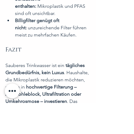
enthalten:
 Mikroplastik und PFAS 
sind oft unsichtbar.
Billigfilter genügt oft 
nicht:
 unzureichende Filter führen 
meist zu mehrfachen Käufen.
Fazit
Sauberes Trinkwasser ist ein 
tägliches 
Grundbedürfnis, kein Luxus
. Haushalte, 
die Mikroplastik reduzieren möchten, 
sollten in 
hochwertige Filterung – 
Aktivkohleblock, Ultrafiltration oder 
Umkehrosmose – investieren
. Das 
richtige System balanciert Sicherheit, 
Geschmack, Mineralerhalt und 
Alltagstauglichkeit.