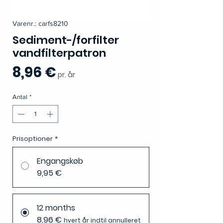
Varenr.: carfs8210
Sediment-/forfilter
vandfilterpatron
Pris
8,96 €
pr. år
Antal
*
Prisoptioner
*
Engangskøb
9,95 €
12 months
8,96 €
hvert år indtil annulleret