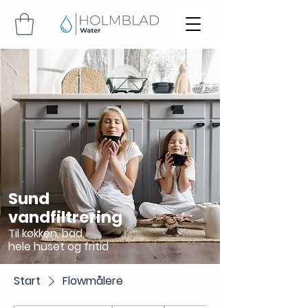
Sund
vandfiltrering
Til køkken, bad,
hele huset og fritid
Start
Flowmålere