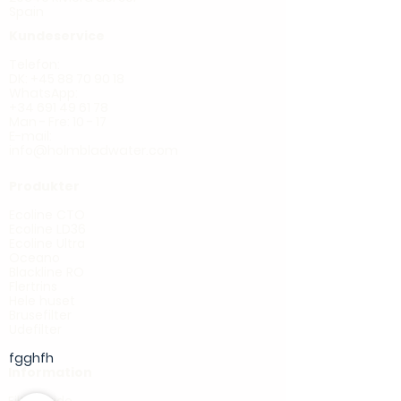
Spain
Kundeservice
Telefon:
DK: +45 88 70 90 18
WhatsApp:
+34 691 49 61 78
Man - Fre: 10 - 17
E-mail:
info@holmbladwater.com
Produkter
Ecoline CTO
Ecoline LD36
Ecoline Ultra
Oceano
Blackline RO
Flertrins
Hele huset
Brusefilter
Udefilter
fgghfh
Information