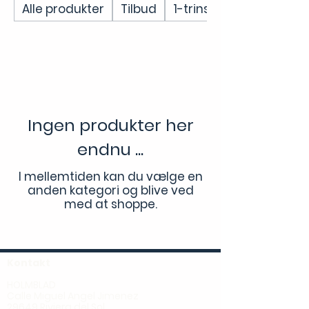
Alle produkter
Tilbud
1-trins filtre
Ingen produkter her
endnu ...
I mellemtiden kan du vælge en
anden kategori og blive ved
med at shoppe.
Kontakt
HOLMBLAD
Calle Miguel Angel Jimenez
29649 Riviera del Sol