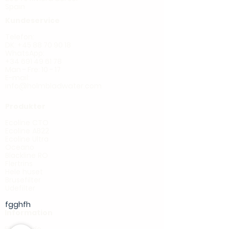
Spain
Kundeservice
Telefon:
DK: +45 88 70 90 18
WhatsApp:
+34 691 49 61 78
Man - Fre: 10 - 17
E-mail:
info@holmbladwater.com
Produkter
Ecoline CTO
Ecoline AB22
Ecoline Ultra
Oceano
Blackline RO
Flertrins
Hele huset
Brusefilter
Udefilter
fgghfh
Information