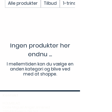
Alle produkter
Tilbud
1-trins filtre
Ingen produkter her
endnu ...
I mellemtiden kan du vælge en
anden kategori og blive ved
med at shoppe.
Kontakt
HOLMBLAD
Calle Miguel Angel Jimenez
29649 Riviera del Sol