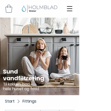
Sund
vandfiltrering
Til køkken, bad,
hele huset og fritid
Start
Fittings