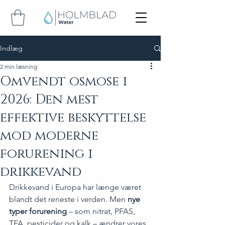
Indlæg
2 min læsning
Omvendt osmose i
2026: Den mest
effektive beskyttelse
mod moderne
forurening i
drikkevand
Drikkevand i Europa har længe været 
blandt det reneste i verden. Men 
nye 
typer forurening
 – som nitrat, PFAS, 
TFA, pesticider og kalk – ændrer vores 