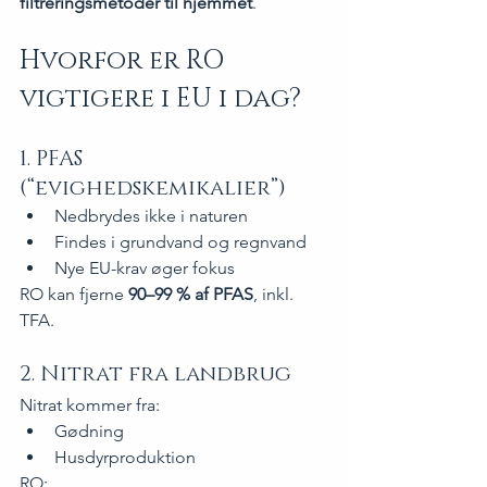
filtreringsmetoder til hjemmet
.
Hvorfor er RO 
vigtigere i EU i dag?
1. PFAS 
(“evighedskemikalier”)
Nedbrydes ikke i naturen
Findes i grundvand og regnvand
Nye EU-krav øger fokus
RO kan fjerne 
90–99 % af PFAS
, inkl. 
TFA.
2. Nitrat fra landbrug
Nitrat kommer fra:
Gødning
Husdyrproduktion
RO: