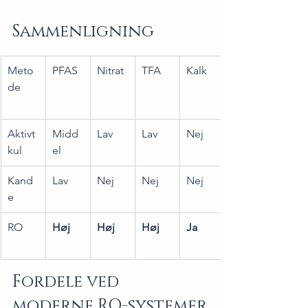
Sammenligning
Meto
PFAS
Nitrat
TFA
Kalk
de
Aktivt 
Midd
Lav
Lav
Nej
kul
el
Kand
Lav
Nej
Nej
Nej
e
RO
Høj
Høj
Høj
Ja
Fordele ved 
moderne RO-systemer