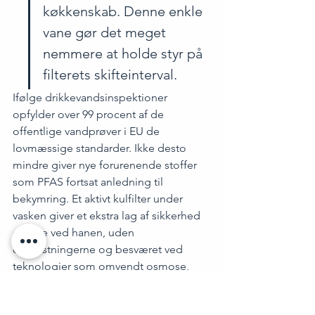
køkkenskab. Denne enkle 
vane gør det meget 
nemmere at holde styr på 
filterets skifteinterval.
Ifølge 
drikkevandsinspektion
er 
opfylder over 99 procent af de 
offentlige vandprøver i EU de 
lovmæssige standarder. Ikke desto 
mindre giver nye forurenende stoffer 
som PFAS fortsat anledning til 
bekymring. Et aktivt kulfilter under 
vasken giver et ekstra lag af sikkerhed 
direkte ved hanen, uden 
omkostningerne og besværet ved 
teknologier som omvendt osmose, 
som er almindelige i de fleste 
husholdninger.