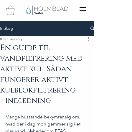
Indlæg
8 min læsning
En guide til
vandfiltrering med
aktivt kul: Sådan
fungerer aktivt
kulblokfiltrering
indledning
Mange husstande bekymrer sig om, 
hvad der i dag mon gemmer sig i et 
glas vand. Nyheder om PFAS, 