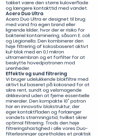
takket være den større kuloverflade
og længere kontakttid med vandet.
Acero Duo Ultra
Acero Duo Ultra er designet til brug
med vand fra egen brønd eller
lignende kilder, hvor der er risiko for
bakteriel kontaminering, såsom E. coli
og Legionella. Den kombinerer den
høje filtrering af kokosbaseret aktivt
kul-blok med en 0,1 mikron
ultramembran og et forfilter for at
beskytte hovedpatronen mod
urenheder.
Effektiv og sund filtrering
Vi bruger udelukkende blokfiltre med
aktivt kul baseret på kokosnød for at
sikre rent, sundt og velsmagende
drikkevand uden at fjerne essentielle
mineraler. Den kompakte 10" patron
har en innovativ blokstruktur, der
øger kontaktfladen og forlænger
vandets strømningstid, hvilket sikrer
optimal filtrering. Trods den høje
filtreringshastighed i alle vores Duo-
filterløsninger opretholdes et praktisk