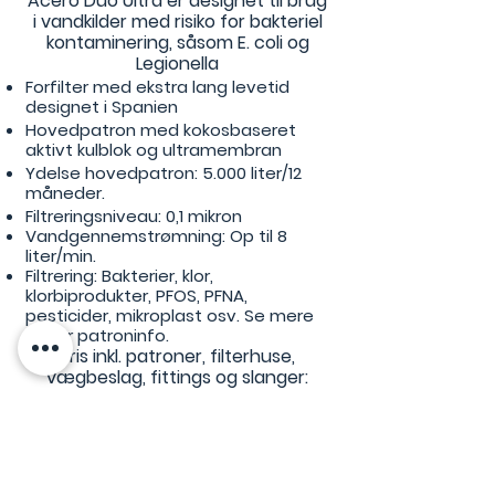
Acero Duo Ultra er designet til brug
i vandkilder med risiko for bakteriel
kontaminering, såsom E. coli og
Legionella
Forfilter med ekstra lang levetid
designet i Spanien
Hovedpatron med kokosbaseret
aktivt kulblok og ultramembran
Ydelse hovedpatron: 5.000 liter/12
måneder.
Filtreringsniveau: 0,1 mikron
Vandgennemstrømning: Op til 8
liter/min.
Filtrering: Bakterier, klor,
klorbiprodukter, PFOS, PFNA,
pesticider, mikroplast osv. Se mere
under patroninfo.
Pris inkl. patroner, filterhuse,
vægbeslag, fittings og slanger:
€
159,00
Patroninfo