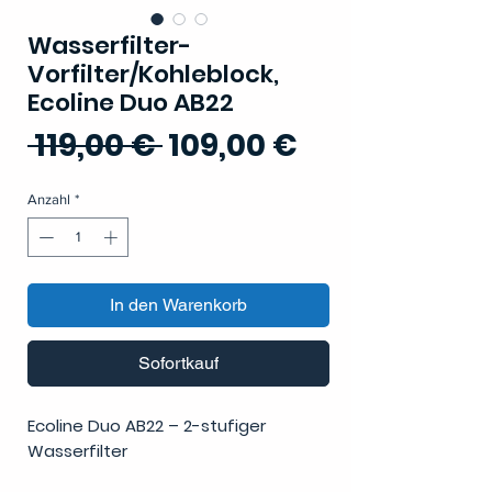
Wasserfilter-
Vorfilter/Kohleblock,
Ecoline Duo AB22
Standardpreis
Sale-
 119,00 € 
109,00 €
Preis
Anzahl
*
In den Warenkorb
Sofortkauf
Ecoline Duo AB22 – 2-stufiger
Wasserfilter