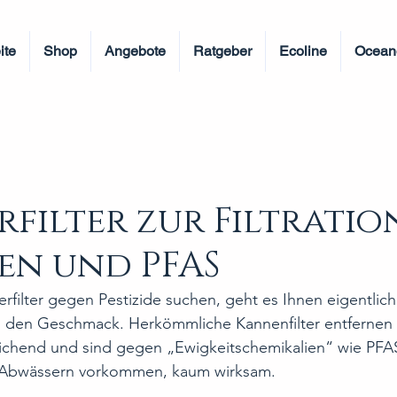
ite
Shop
Angebote
Ratgeber
Ecoline
Ocean
rfilter zur Filtratio
den und PFAS
ilter gegen Pestizide suchen, geht es Ihnen eigentlich
m den Geschmack. Herkömmliche Kannenfilter entfernen 
eichend und sind gegen „Ewigkeitschemikalien“ wie PFAS
hen Abwässern vorkommen, kaum wirksam.