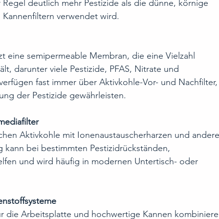
 Regel deutlich mehr Pestizide als die dünne, körnige 
n Kannenfiltern verwendet wird.
zt eine semipermeable Membran, die eine Vielzahl 
lt, darunter viele Pestizide, PFAS, Nitrate und 
rfügen fast immer über Aktivkohle-Vor- und Nachfilter,
rung der Pestizide gewährleisten.
ediafilter
chen Aktivkohle mit Ionenaustauscherharzen und andere
g kann bei bestimmten Pestizidrückständen, 
lfen und wird häufig in modernen Untertisch- oder 
enstoffsysteme
r die Arbeitsplatte und hochwertige Kannen kombiniere