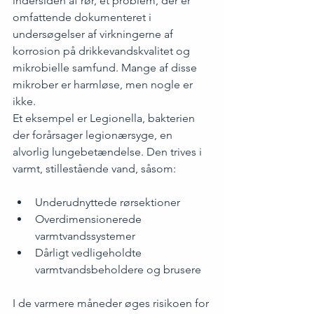
indersiden af rør, et problem, der er 
omfattende dokumenteret i 
undersøgelser af 
virkningerne af 
korrosion
 på drikkevandskvalitet og 
mikrobielle samfund. Mange af disse 
mikrober er harmløse, men nogle er 
ikke.
Et eksempel er Legionella, bakterien 
der forårsager legionærsyge, en 
alvorlig lungebetændelse. Den trives i 
varmt, stillestående vand, såsom:
Underudnyttede rørsektioner
Overdimensionerede 
varmtvandssystemer
Dårligt vedligeholdte 
varmtvandsbeholdere og brusere
I de varmere måneder øges risikoen for 