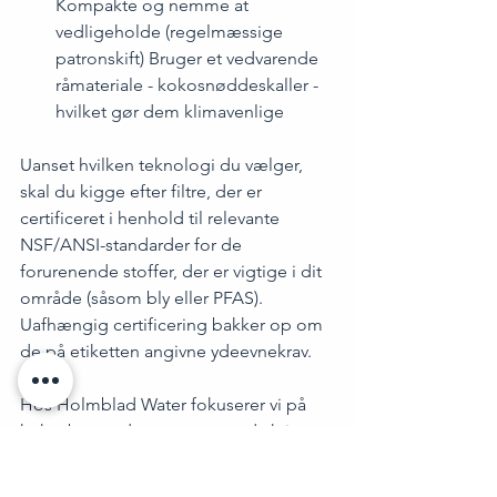
Kompakte og nemme at 
vedligeholde (regelmæssige 
patronskift) Bruger et vedvarende 
råmateriale - kokosnøddeskaller - 
hvilket gør dem klimavenlige
Uanset hvilken teknologi du vælger, 
skal du kigge efter filtre, der er 
certificeret i henhold til relevante 
NSF/ANSI-standarder for de 
forurenende stoffer, der er vigtige i dit 
område (såsom bly eller PFAS). 
Uafhængig certificering bakker op om 
de på etiketten angivne ydeevnekrav.
Hos Holmblad Water fokuserer vi på 
kokosbaserede systemer med aktivt 
kul, fordi de adresserer, hvordan gamle 
vandrør påvirker drikkevandet på en 