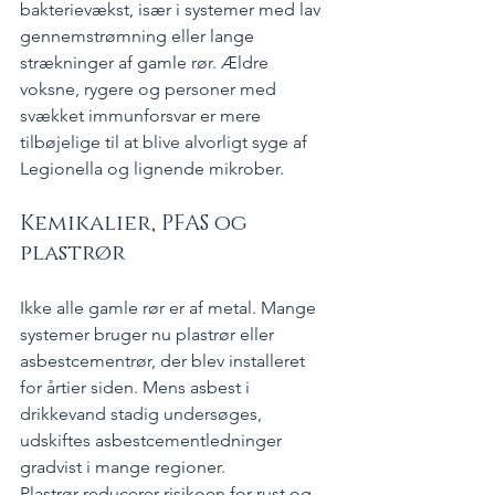
bakterievækst, især i systemer med lav 
gennemstrømning eller lange 
strækninger af gamle rør. Ældre 
voksne, rygere og personer med 
svækket immunforsvar er mere 
tilbøjelige til at blive alvorligt syge af 
Legionella og lignende mikrober.
Kemikalier, PFAS og 
plastrør
Ikke alle gamle rør er af metal. Mange 
systemer bruger nu plastrør eller 
asbestcementrør, der blev installeret 
for årtier siden. Mens asbest i 
drikkevand stadig undersøges, 
udskiftes asbestcementledninger 
gradvist i mange regioner.
Plastrør reducerer risikoen for rust og 